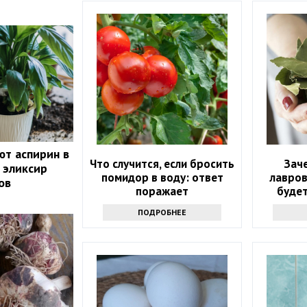
ют аспирин в
Что случится, если бросить
Зач
 эликсир
помидор в воду: ответ
лавров
ов
поражает
будет
интер
ПОДРОБНЕЕ