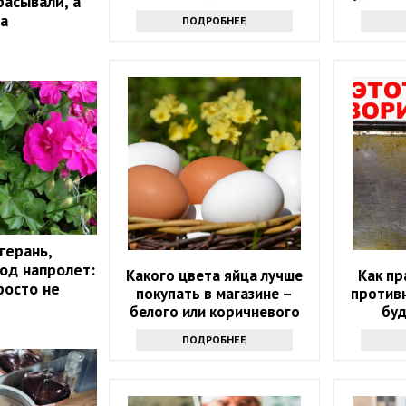
расывали, а
празднику
а
ПОДРОБНЕЕ
герань,
год напролет:
Какого цвета яйца лучше
Как пр
росто не
покупать в магазине –
противн
белого или коричневого
буд
ПОДРОБНЕЕ