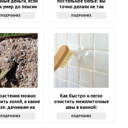
ные деньги, если
постельное белье: вы
к умер до пенсии
точно делали не так
ПОДРОБНЕЕ
ПОДРОБНЕЕ
 растения можно
Как быстро и легко
ть золой, а какие
очистить межплиточные
ьзя: дачникам на
швы в ванной:
заметку
понадобится соль
ПОДРОБНЕЕ
ПОДРОБНЕЕ