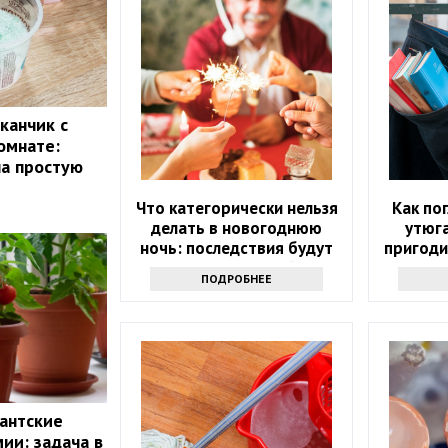
канчик с
омнате:
ла простую
Что категорически нельзя
Как по
делать в новогоднюю
утюга
ночь: последствия будут
пригоди
на весь следующий год
с э
ПОДРОБНЕЕ
гантские
ии: задача в