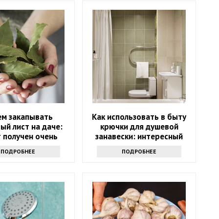
ем закапывать
Как использовать в быту
ый лист на даче:
крючки для душевой
 получен очень
занавески: интересный
есный результат
трюк - вам точно
ПОДРОБНЕЕ
ПОДРОБНЕЕ
захочется его повторить