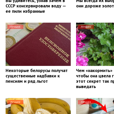
Вы удивитесь, узнав зачем в
Мы всегда их выб
СССР консервировали воду —
они дороже золот
ее пили избранные
ЛУЧШЕЕ
ЛУЧШЕЕ
Некоторые белорусы получат
Чем «накормить» 
существенные надбавки к
чтобы она цвела 
пенсиям и ряд льгот
этот секрет так п
выведать
ЛУЧШЕЕ
ЛУЧШЕЕ