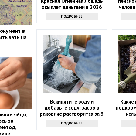
Красная Огненная Лошадь
пенсион
осыплет деньгами в 2026
челове
году: 4 баловня Судьбы
ПОДРОБНЕЕ
документ в
итывать на
Вскипятите воду и
Какие
добавьте соду: засор в
подкорми
раковине растворится за 3
– нел
льное яйцо,
минуты
ось за
ПОДРОБНЕЕ
 метод,
зике