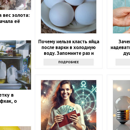
 вес золота:
ачала её
Почему нельзя класть яйца
Заче
после варки в холодную
надевать
воду. Запомните раз и
ду
навсегда
инте
ПОДРОБНЕЕ
етку в
фхак, о