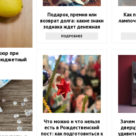
Подарок, премия или
Как 
возврат долга: какие знаки
лампоч
зодиака ждет денежная
удача в ближайшие 5 дней
ПОДРОБНЕЕ
кюр при
бюджетный
Что можно и что нельзя
Зачем 
есть в Рождественский
дверц
пост: как подготовиться к
удивит