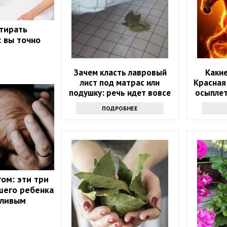
стирать
: вы точно
Зачем класть лавровый
Какие
лист под матрас или
Красная
подушку: речь идет вовсе
осыплет
не о примете
году: 
ПОДРОБНЕЕ
ом: эти три
шего ребенка
тливым