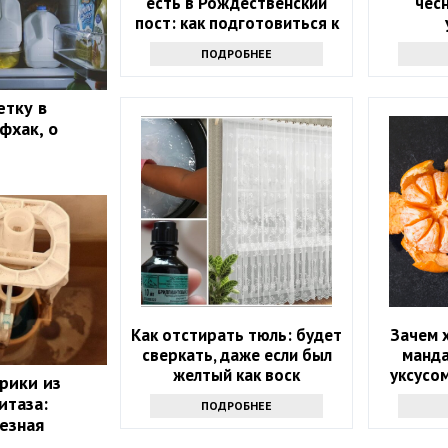
есть в Рождественский
чесн
пост: как подготовиться к
празднику
ПОДРОБНЕЕ
етку в
фхак, о
Как отстирать тюль: будет
Зачем 
сверкать, даже если был
манд
желтый как воск
уксусом
рики из
пос
итаза:
ПОДРОБНЕЕ
лезная