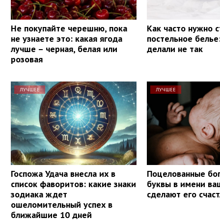
Не покупайте черешню, пока
Как часто нужно 
не узнаете это: какая ягода
постельное белье
лучше – черная, белая или
делали не так
розовая
ЛУЧШЕЕ
ЛУЧШЕЕ
Госпожа Удача внесла их в
Поцелованные бог
список фаворитов: какие знаки
буквы в имени ва
зодиака ждет
сделают его счас
ошеломительный успех в
ближайшие 10 дней