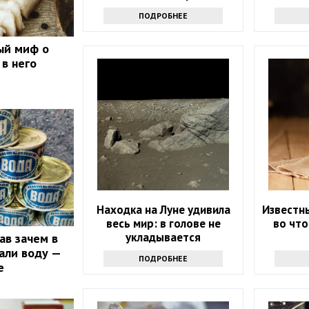
трюк - вам точно
ПОДРОБНЕЕ
захочется его повторить
ый миф о
 в него
Находка на Луне удивила
Известн
весь мир: в голове не
во что
укладывается
ав зачем в
али воду —
ПОДРОБНЕЕ
е