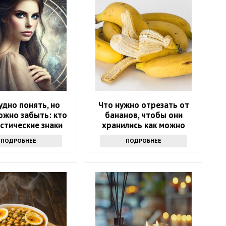
удно понять, но
Что нужно отрезать от
ожно забыть: кто
бананов, чтобы они
стические знаки
хранились как можно
 — хранители тайн
дольше и не чернели:
ПОДРОБНЕЕ
ПОДРОБНЕЕ
маленькая хитрость