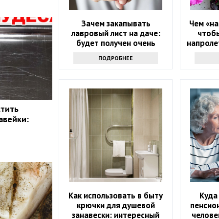
Зачем закапывать
Чем «на
лавровый лист на даче:
чтобы
будет получен очень
напролет
интересный результат
прос
ПОДРОБНЕЕ
стить
авейки:
Как использовать в быту
Куда
крючки для душевой
пенсион
занавески: интересный
челове