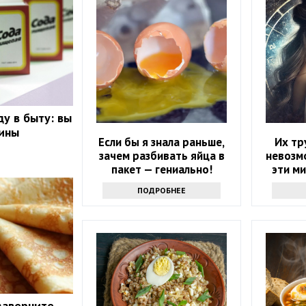
ду в быту: вы
вины
Если бы я знала раньше,
Их тр
зачем разбивать яйца в
невозм
пакет — гениально!
эти ми
зодиака
ПОДРОБНЕЕ
заверните