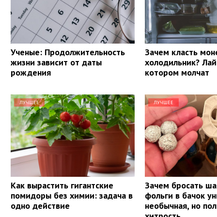
Ученые: Продолжительность
Зачем класть мон
жизни зависит от даты
холодильник? Лай
рождения
котором молчат
ЛУЧШЕЕ
ЛУЧШЕЕ
Как вырастить гигантские
Зачем бросать ша
помидоры без химии: задача в
фольги в бачок ун
одно действие
необычная, но по
хитрость