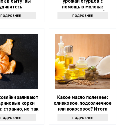
ок в быту: вы
урожай огурцов с
удивитесь
помощью молока:
интересный способ
ПОДРОБНЕЕ
ПОДРОБНЕЕ
хозяйки заливают
Какое масло полезнее:
ариновые корки
оливковое, подсолнечное
: странно, но так
или кокосовое? Итоги
тупают многие
споров
ПОДРОБНЕЕ
ПОДРОБНЕЕ