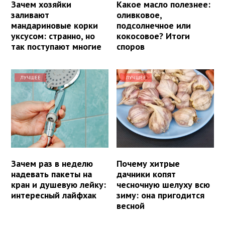
Зачем хозяйки
Какое масло полезнее:
заливают
оливковое,
мандариновые корки
подсолнечное или
уксусом: странно, но
кокосовое? Итоги
так поступают многие
споров
ЛУЧШЕЕ
ЛУЧШЕЕ
Зачем раз в неделю
Почему хитрые
надевать пакеты на
дачники копят
кран и душевую лейку:
чесночную шелуху всю
интересный лайфхак
зиму: она пригодится
весной